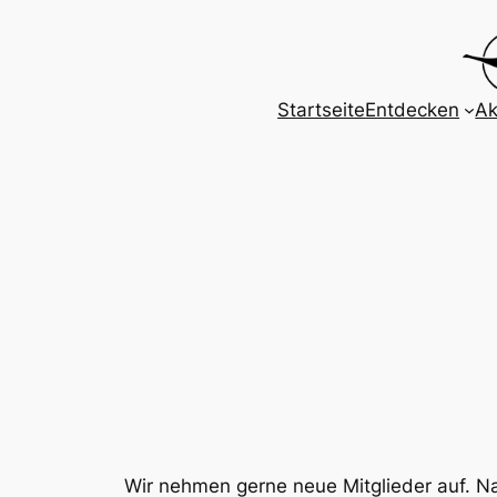
Zum
Inhalt
springen
Startseite
Entdecken
Ak
Wir nehmen gerne neue Mitglieder auf. Na